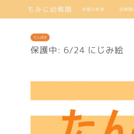
もみじ幼稚園
本園の教育
幼稚園
たんぽぽ
保護中: 6/24 にじみ絵