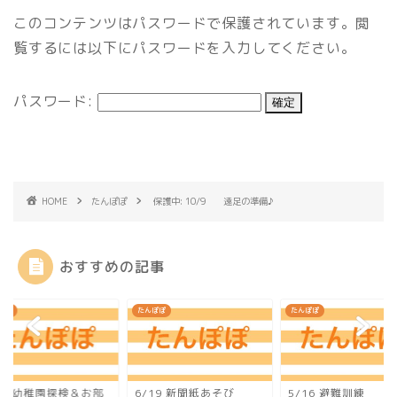
このコンテンツはパスワードで保護されています。閲
覧するには以下にパスワードを入力してください。
パスワード:
HOME
たんぽぽ
保護中: 10/9 遠足の準備♪
おすすめの記事
ぽぽ
たんぽぽ
たんぽぽ
15 幼稚園探検＆お部
6/19 新聞紙あそび
5/16 避難訓練