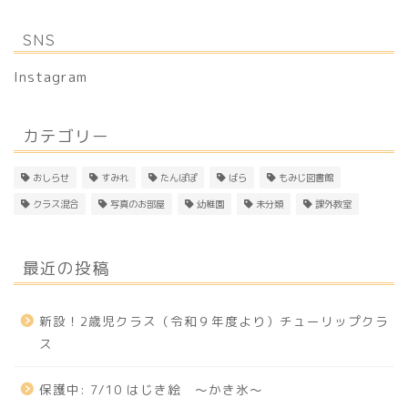
SNS
Instagram
カテゴリー
おしらせ
すみれ
たんぽぽ
ばら
もみじ図書館
クラス混合
写真のお部屋
幼稚園
未分類
課外教室
最近の投稿
新設！2歳児クラス（令和９年度より）チューリップクラ
ス
保護中: 7/10 はじき絵 〜かき氷〜