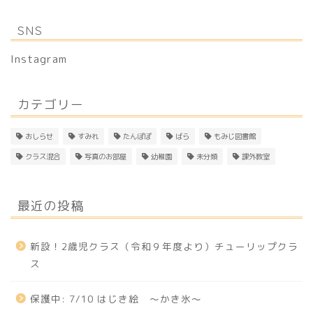
SNS
Instagram
カテゴリー
おしらせ
すみれ
たんぽぽ
ばら
もみじ図書館
クラス混合
写真のお部屋
幼稚園
未分類
課外教室
最近の投稿
新設！2歳児クラス（令和９年度より）チューリップクラ
ス
保護中: 7/10 はじき絵 〜かき氷〜