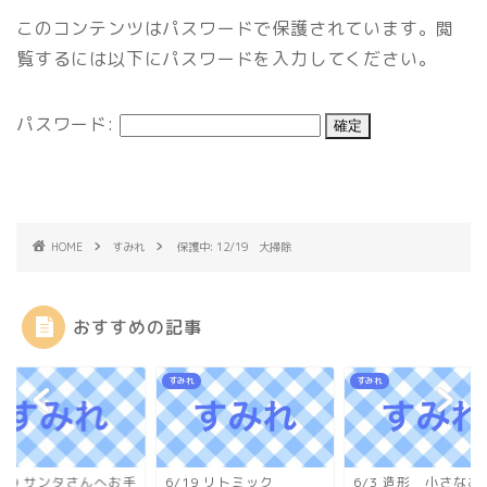
このコンテンツはパスワードで保護されています。閲
覧するには以下にパスワードを入力してください。
パスワード:
HOME
すみれ
保護中: 12/19 大掃除
おすすめの記事
れ
すみれ
すみれ
/19 サンタさんへお手
6/19 リトミック
6/3 造形 小さなお