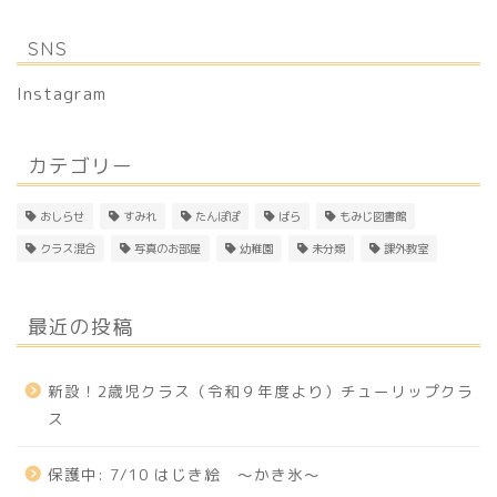
SNS
Instagram
カテゴリー
おしらせ
すみれ
たんぽぽ
ばら
もみじ図書館
クラス混合
写真のお部屋
幼稚園
未分類
課外教室
最近の投稿
新設！2歳児クラス（令和９年度より）チューリップクラ
ス
保護中: 7/10 はじき絵 〜かき氷〜