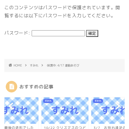
このコンテンツはパスワードで保護されています。閲
覧するには以下にパスワードを入力してください。
パスワード:
HOME
すみれ
保護中: 4/17 運動あそび
おすすめの記事
れ
すみれ
すみれ
/1 最後の造形でした
10/22 クリスマスのつど
3/7 お別れ遠足の