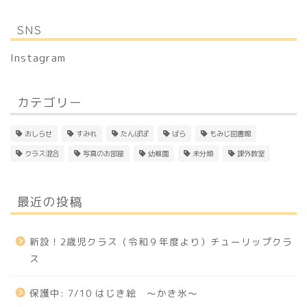
SNS
Instagram
カテゴリー
おしらせ
すみれ
たんぽぽ
ばら
もみじ図書館
クラス混合
写真のお部屋
幼稚園
未分類
課外教室
最近の投稿
新設！2歳児クラス（令和９年度より）チューリップクラ
ス
保護中: 7/10 はじき絵 〜かき氷〜