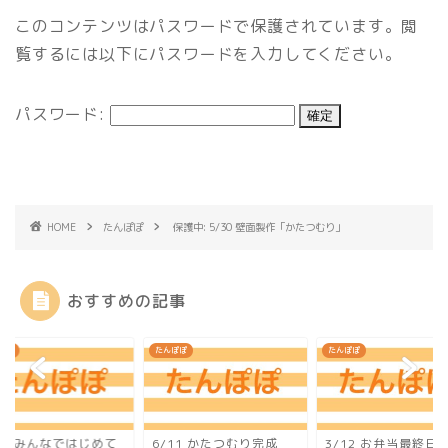
このコンテンツはパスワードで保護されています。閲
覧するには以下にパスワードを入力してください。
パスワード:
HOME
たんぽぽ
保護中: 5/30 壁面製作「かたつむり」
おすすめの記事
ぽぽ
たんぽぽ
たんぽぽ
18 みんなではじめて
6/11 かたつむり完成
3/12 お弁当最終日