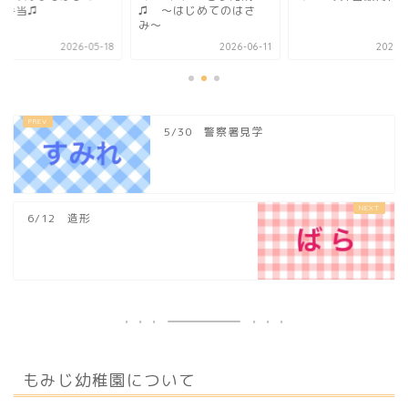
お弁当♫
♫ 〜はじめてのはさ
み〜
2026-05-18
2026-06-11
2021-0
5/30 警察署見学
6/12 造形
もみじ幼稚園について