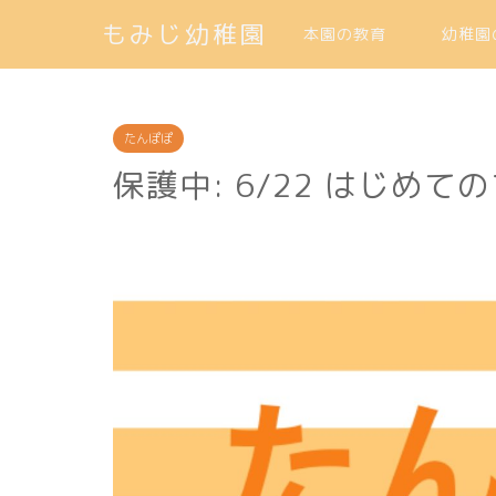
もみじ幼稚園
本園の教育
幼稚園
たんぽぽ
保護中: 6/22 はじめ