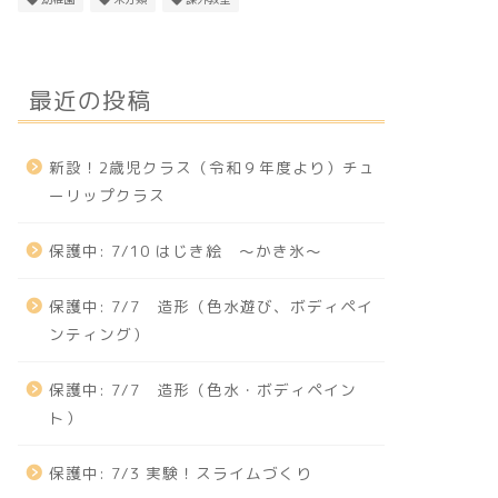
最近の投稿
んぽぽ
たんぽぽ
新設！2歳児クラス（令和９年度より）チュ
ーリップクラス
保護中: 7/10 はじき絵 〜かき氷〜
0/13 のんびりお外遊び♪
1/13 凧あげ
保護中: 7/7 造形（色水遊び、ボディペイ
ンティング）
2023-10-13
2022-01-1
保護中: 7/7 造形（色水・ボディペイン
ト）
保護中: 7/3 実験！スライムづくり