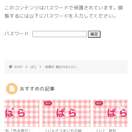
このコンテンツはパスワードで保護されています。閲
覧するには以下にパスワードを入力してください。
パスワード:
HOME
ばら
保護中: 最近のばらさん
おすすめの記事
ばら
ばら
/3 造形「色水遊び」
11/9 さつまいもの絵
11/7 造形