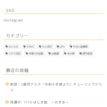
SNS
Instagram
カテゴリー
おしらせ
すみれ
たんぽぽ
ばら
もみじ図書館
クラス混合
写真のお部屋
幼稚園
未分類
課外教室
最近の投稿
新設！2歳児クラス（令和９年度より）チューリップクラ
ス
保護中: 7/10 はじき絵 〜かき氷〜