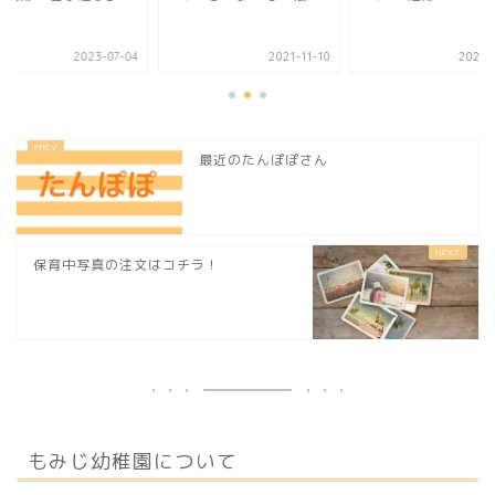
2023-07-04
2021-11-10
2023-
最近のたんぽぽさん
保育中写真の注文はコチラ！
もみじ幼稚園について