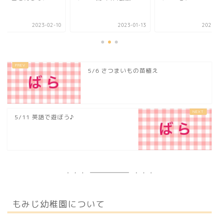
‥‥
2023-02-10
2023-01-13
2022-0
5/6 さつまいもの苗植え
5/11 英語で遊ぼう♪
もみじ幼稚園について