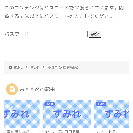
このコンテンツはパスワードで保護されています。閲
覧するには以下にパスワードを入力してください。
パスワード:
HOME
すみれ
保護中: 5/10 運動遊び
おすすめの記事
れ
すみれ
すみれ
/10 雪を待ちなが
1/13 第2回目会議
7/7 七夕