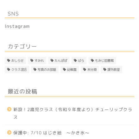
SNS
Instagram
カテゴリー
おしらせ
すみれ
たんぽぽ
ばら
もみじ図書館
クラス混合
写真のお部屋
幼稚園
未分類
課外教室
最近の投稿
新設！2歳児クラス（令和９年度より）チューリップクラ
ス
保護中: 7/10 はじき絵 〜かき氷〜