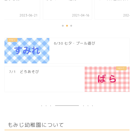
2023-06-21
2021-04-16
2024-0
6/30 七夕・プール遊び
7/1 どろあそび
もみじ幼稚園について