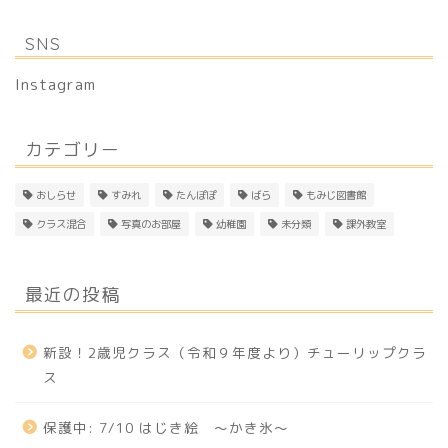
SNS
Instagram
カテゴリー
おしらせ
すみれ
たんぽぽ
ばら
もみじ図書館
クラス混合
写真のお部屋
幼稚園
未分類
課外教室
最近の投稿
新設！2歳児クラス（令和９年度より）チューリップクラ
ス
保護中: 7/10 はじき絵 〜かき氷〜