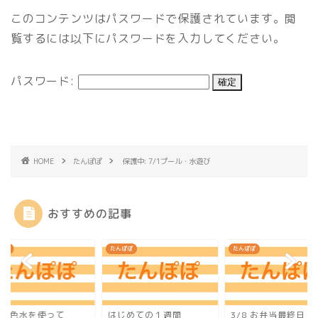
このコンテンツはパスワードで保護されています。閲
覧するには以下にパスワードを入力してください。
パスワード:
HOME
たんぽぽ
保護中: 7/1プール・水遊び
おすすめの記事
ぽぽ
たんぽぽ
たんぽぽ
21 色水を使って
はじめての１週間
3/8 お弁当最終日